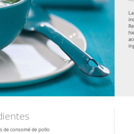
La
in
Re
hi
ac
in
dientes
as de consomé de pollo