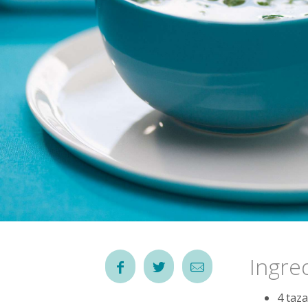
Ingre
4 taz