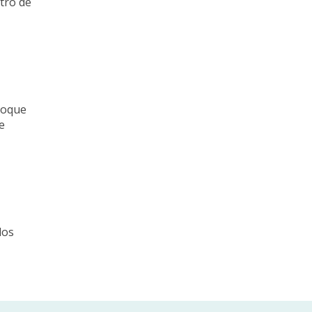
ntro de
toque
e
los