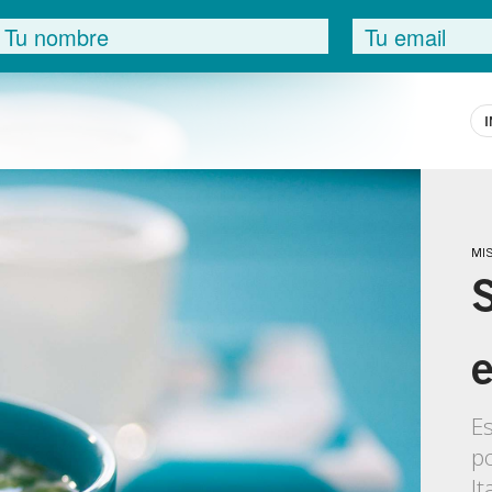
I
MI
S
Es
po
It