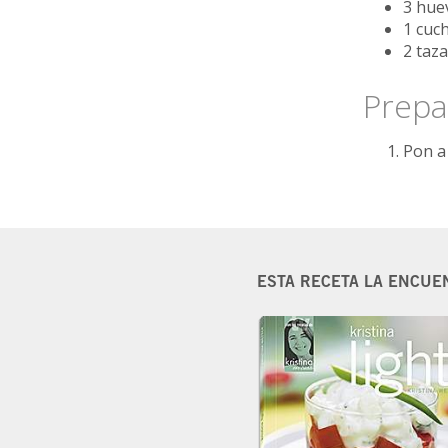
3 hue
1 cuch
2 taz
Prepa
Pon a 
ESTA RECETA LA ENCUE